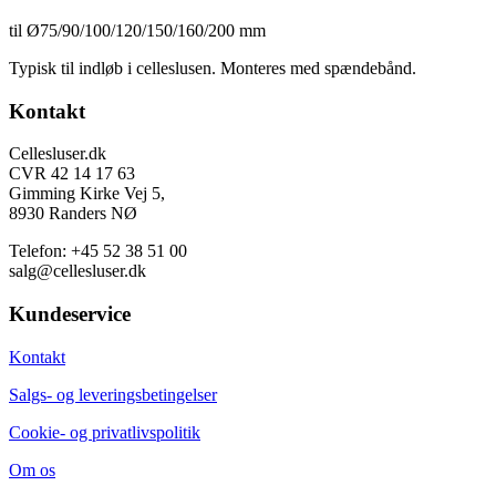
til Ø75/90/100/120/150/160/200 mm
Typisk til indløb i celleslusen. Monteres med spændebånd.
Footer
Kontakt
Cellesluser.dk
CVR 42 14 17 63
Gimming Kirke Vej 5,
8930 Randers NØ
Telefon: +45 52 38 51 00
salg@cellesluser.dk
Kundeservice
Kontakt
Salgs- og leveringsbetingelser
Cookie- og privatlivspolitik
Om os