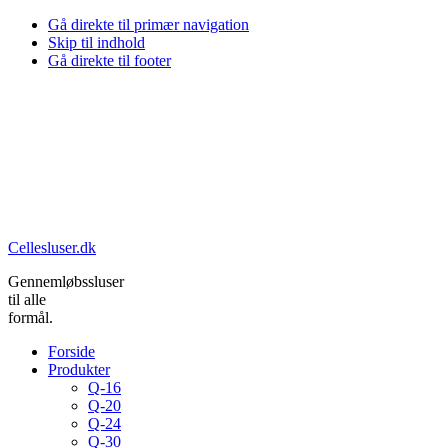
Gå direkte til primær navigation
Skip til indhold
Gå direkte til footer
Cellesluser.dk
Gennemløbssluser
til alle
formål.
Forside
Produkter
Q-16
Q-20
Q-24
Q-30