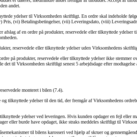
uddet er dateret, medmindre andet fremgår af tilbuddet. Accept af tilbu
den andet.
ttede ydelser til Virksomheden skriftligt. En ordre skal indeholde følge
ris, (vi) Betalingsbetingelser, (vii) Leveringsdato, (viii) Leveringsadr
 afslag af en ordre på produkter, reservedele eller tilknyttede ydelser ti
ksomheden.
ter, reservedele eller tilknyttede ydelser uden Virksomhedens skriftli
dre på produkter, reservedele eller tilknyttede ydelser ikke stemmer 
det til Virksomheden skriftligt senest 5 arbejdsdage efter modtagelse 
servedele monteret i bilen (7.4).
og tilknyttede ydelser til den tid, der fremgår af Virksomhedens ordrebe
tilknyttede ydelser ved leveringen. Hvis kunden opdager en fejl eller 
dager eller burde have opdaget, ikke straks meddeles skriftligt til Virk
semekanismer til bilens karosseri ved hjælp af skruer og gennemgående 