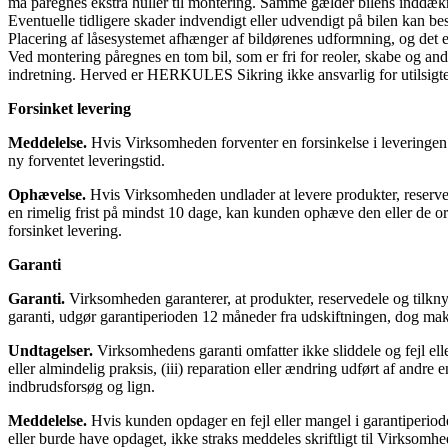
må påregnes ekstra huller til montering. Samme gælder bilens inddækn
Eventuelle tidligere skader indvendigt eller udvendigt på bilen kan be
Placering af låsesystemet afhænger af bildørenes udformning, og det e
Ved montering påregnes en tom bil, som er fri for reoler, skabe og an
indretning. Herved er HERKULES Sikring ikke ansvarlig for utilsigte
Forsinket levering
Meddelelse.
Hvis Virksomheden forventer en forsinkelse i leveringen 
ny forventet leveringstid.
Ophævelse.
Hvis Virksomheden undlader at levere produkter, reservede
en rimelig frist på mindst 10 dage, kan kunden ophæve den eller de ord
forsinket levering.
Garanti
Garanti.
Virksomheden garanterer, at produkter, reservedele og tilknytt
garanti, udgør garantiperioden 12 måneder fra udskiftningen, dog mak
Undtagelser.
Virksomhedens garanti omfat­ter ikke sliddele og fejl elle
eller almindelig praksis, (iii) reparation eller ændring udført af an
indbrudsforsøg og lign.
Meddelelse.
Hvis kunden opdager en fejl eller mangel i garantiperiod
eller burde have opdaget, ikke straks meddeles skriftligt til Virkso