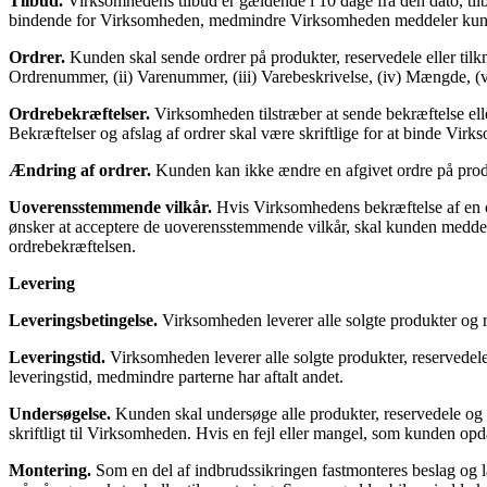
Tilbud.
Virksomhedens tilbud er gældende i 10 dage fra den dato, tilb
bindende for Virksomheden, medmindre Virksomheden meddeler kun
Ordrer.
Kunden skal sende ordrer på produkter, reservedele eller tilkny
Ordrenummer, (ii) Varenummer, (iii) Varebeskrivelse, (iv) Mængde, (v) P
Ordrebekræftelser.
Virksomheden tilstræber at sende bekræftelse eller
Bekræftelser og afslag af ordrer skal være skriftlige for at binde Vir
Ændring af ordrer.
Kunden kan ikke ændre en afgivet ordre på produk
Uoverensstemmende vilkår.
Hvis Virksomhedens bekræftelse af en or
ønsker at acceptere de uoverensstemmende vilkår, skal kunden meddele 
ordrebekræftelsen.
Levering
Leveringsbetingelse.
Virksomheden leverer alle solgte produkter og re
Leveringstid.
Virksomheden leverer alle solgte produkter, reservedele 
leveringstid, medmindre parterne har aftalt andet.
Undersøgelse.
Kunden skal undersøge alle produkter, reservedele og 
skriftligt til Virksomheden. Hvis en fejl eller mangel, som kunden op
Montering.
Som en del af indbrudssikringen fastmonteres beslag og lå