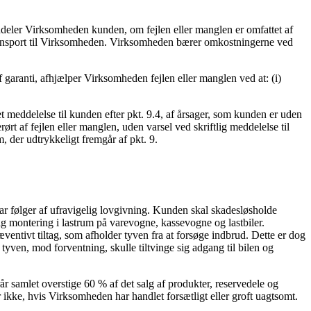
ddeler Virksomheden kunden, om fejlen eller manglen er omfattet af
ransport til Virksomheden. Virksomheden bærer omkostningerne ved
f garanti, afhjælper Virksomheden fejlen eller manglen ved at: (i)
t meddelelse til kunden efter pkt. 9.4, af årsager, som kunden er uden
ørt af fejlen eller manglen, uden varsel ved skriftlig meddelelse til
, der udtrykkeligt fremgår af pkt. 9.
ar følger af ufravigelig lovgivning. Kunden skal skadesløsholde
montering i lastrum på varevogne, kassevogne og lastbiler.
entivt tiltag, som afholder tyven fra at forsøge indbrud. Dette er dog
en, mod forventning, skulle tiltvinge sig adgang til bilen og
 samlet overstige 60 % af det salg af produkter, reservedele og
ikke, hvis Virksomheden har handlet forsætligt eller groft uagtsomt.