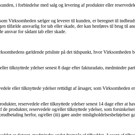
 kunden, i for­bindelse med salg og levering af produkter eller reserve
 som Virksomheden sælger og leverer til kunden, er beregnet til indbrud
n tilfælde ansvarlig for tab eller skade, der kan henføres til brug til 
ansvar for sådant tab eller skade.
Virksomhedens gældende prisliste på det tidspunkt, hvor Virksomheden be
ller tilknyttede ydelser senest 8 dage efter fakturadato, medmindre parter
dele eller tilknyttede ydelser rettidigt af årsager, som Virksomheden er
odukter, reservedele eller tilknyttede ydelser senest 14 dage efter at h
af de produkter, reservedele og/eller tilknyttede ydelser, som forsinkelse
orudbetaling herfor, og/eller (iii) gøre andre misligholdelsesbeføjelser 