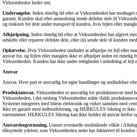
Virksomheden beder om.
Undersøgelse.
Inden rimelig tid efter at Virksomheden har modtaget 
garanti. Kunden skal efter anmodning sende defekte dele til Virkso
og risikoen for dele under transport til kunden, hvis fejlen eller mangle
Afhjælpning.
Inden rimelig tid efter at Virksomheden har afgivet medde
udskifte eller reparere defekte dele, eller (ii) sende dele til kunden m
Ophævelse.
Hvis Virksomheden undlader at afhjælpe en fejl eller mang
ansvar for, og fejlen eller manglen ikke er afhjulpet inden en rimelig f
Virksomheden. Kunden har ikke andre rettigheder i anledning af fejl el
Ansvar
Ansvar. Hver part er ansvarlig for egne handlinger og undladelser eft
Produktansvar.
Virksomheden er ansvarlig for produktansvar med hens
Virksomheden, i det omfang Virksomheden måtte ifalde produktansvar
Systemet integreres med bilens elektronik og virker sammen med centra
ikke en garanti mod indbrudsforsøg, og HERKULES Sikring er ikke ans
varerummet. HERKULES Sikring kan ikke holdes til ansvar herfor og er 
Ansvarsbegrænsning.
Uanset eventuelle modstående vilkår i Aftaleg
tilknyttede ydelser, som Virksomheden netto har faktureret til kunden