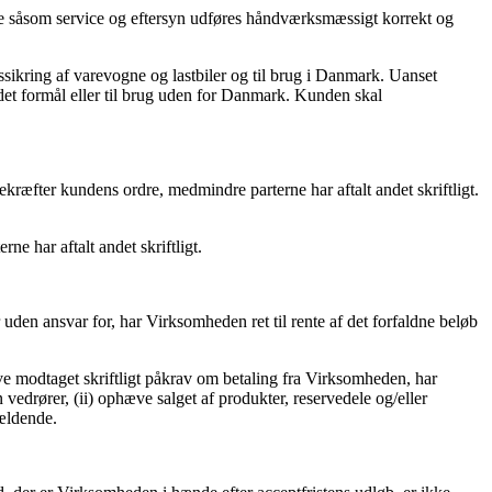
dele såsom service og eftersyn udføres håndværksmæssigt korrekt og
ssikring af varevogne og lastbiler og til brug i Danmark. Uanset
andet formål eller til brug uden for Danmark. Kunden skal
kræfter kundens ordre, medmindre parterne har aftalt andet skriftligt.
ne har aftalt andet skriftligt.
 uden ansvar for, har Virksomheden ret til rente af det forfaldne beløb
ave modtaget skriftligt påkrav om betaling fra Virksomheden, har
n vedrører, (ii) ophæve salget af produkter, reservedele og/eller
gældende.