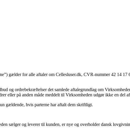
rne”) gælder for alle aftaler om Cellesluser.dk, CVR-num­mer 42 14 17 6
 og ordrebekræftelser det samlede aftalegrundlag om Virksomhedens sal
drer eller på anden måde meddelt til Virksomheden udgør ikke en del af
un gældende, hvis parterne har aftalt dem skriftligt.
n sælger og leverer til kunden, er nye og overholder dansk lovgivning