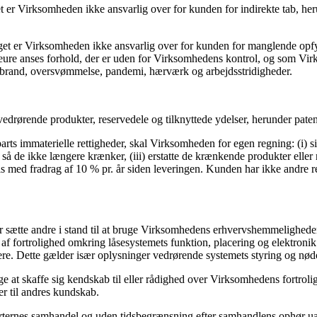
er Virksomheden ikke ansvarlig over for kunden for indirekte tab, herund
et er Virksomheden ikke ansvarlig over for kunden for manglende opfylde
eure anses forhold, der er uden for Virksomhedens kontrol, og som Vir
, brand, oversvømmelse, pandemi, hærværk og arbejdsstridigheder.
 vedrørende produkter, reservedele og tilknyttede ydelser, herunder pat
arts immaterielle rettigheder, skal Virksomheden for egen regning: (i) s
 så de ikke længere krænker, (iii) erstatte de krænkende produkter eller
 med fradrag af 10 % pr. år siden leveringen. Kunden har ikke andre retti
sætte andre i stand til at bruge Virksomhedens erhvervshemmeligheder el
ortrolighed omkring låsesystemets funktion, placering og elektronik. Det
ere. Dette gælder især oplysninger vedrørende systemets styring og nød
ge at skaffe sig kendskab til eller rådighed over Virksomhedens fortro
er til andres kundskab.
arternes samhandel og uden tidsbegrænsning efter samhandlens ophør uan