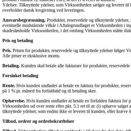
Ydelser. Tilknyttede ydelser, som Virksom­heden sælger og leverer til
overholder dansk lovgivning ved leve­ringen.
Ansvarsbegrænsning.
Produkter, reservedele og tilknyttede ydelser,
eventuelle modstående vilkår i Aftalegrundlaget er Virksomheden i inge
skadesløsholde Virksomheden, i det omfang Virksomheden måtte ifalde 
Pris og betaling
Pris.
Prisen for produkter, reservedele og tilknyttede ydelser følger 
Alle priser er eksklusive moms.
Betaling.
Kunden skal betale alle fakturaer for produkter, reservedele e
Forsinket betaling
Rente.
Hvis kunden undlader at betale en faktura for produkter, reserve
på 1 % pr. måned fra forfaldstid og til betaling sker.
Ophævelse.
Hvis kunden undlader at betale en forfalden faktura for pr
Virksomheden ud over rente efter pkt. 5.1 ret til at: (i) ophæve salget 
tilknyttede ydelser, som endnu ikke er leveret til kunden, eller kræve f
Tilbud, ordrer og ordrebekræftelser