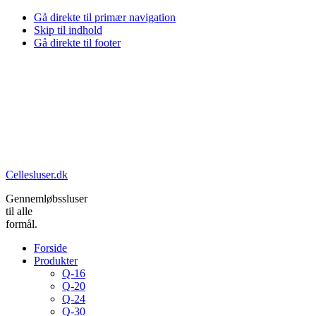
Gå direkte til primær navigation
Skip til indhold
Gå direkte til footer
Cellesluser.dk
Gennemløbssluser
til alle
formål.
Forside
Produkter
Q-16
Q-20
Q-24
Q-30