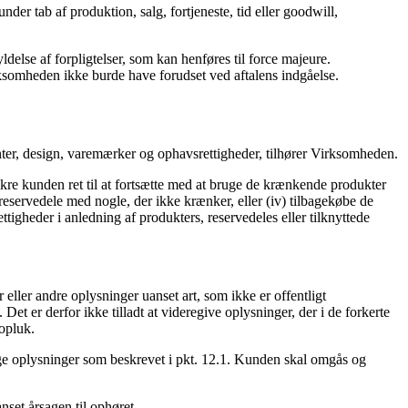
er tab af produktion, salg, fortjeneste, tid eller goodwill,
lse af forpligtelser, som kan henføres til force majeure.
ksomheden ikke burde have forudset ved aftalens indgåelse.
enter, design, varemærker og ophavsrettigheder, tilhører Virksomheden.
ikre kunden ret til at fortsætte med at bruge de krænkende produkter
 reservedele med nogle, der ikke krænker, eller (iv) tilbagekøbe de
gheder i anled­ning af produkters, reservede­les eller tilknyt­tede
ler andre oplys­ninger uanset art, som ikke er offentligt
 er derfor ikke tilladt at videregive oplysninger, der i de forkerte
opluk.
lige oplysninger som beskrevet i pkt. 12.1. Kunden skal omgås og
set årsagen til ophøret.