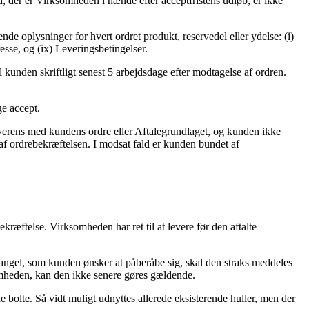
d, der er Virksomheden i hænde efter acceptfristens udløb, er ikke
nde oplysninger for hvert ordret produkt, reservedel eller ydelse: (i)
esse, og (ix) Leveringsbetingelser.
l kunden skriftligt senest 5 arbejdsdage efter modtagelse af ordren.
ge accept.
overens med kundens ordre eller Aftalegrundlaget, og kunden ikke
af ordrebekræftelsen. I modsat fald er kunden bundet af
kræftelse. Virksomheden har ret til at levere før den aftalte
mangel, som kunden ønsker at påberåbe sig, skal den straks meddeles
somheden, kan den ikke senere gøres gældende.
bolte. Så vidt muligt udnyttes allerede eksisterende huller, men der