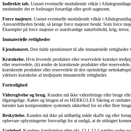
Indirekte tab.
Uanset eventuelle modstående vilkår i Aftalegrundlaget 
medmindre det er forårsaget forsætligt eller groft uagtsomt.
Force majeure.
Uanset eventuelle modstående vilkår i Aftalegrundlag
Ansvarsfriheden består, så længe force majeure består. Som force maj
Eksempler på force majeure er usædvanlige naturforhold, krig, terror
Immaterielle rettigheder
Ejendomsret.
Den fulde ejendomsret til alle immaterielle rettigheder
Krænkelse.
Hvis leverede produkter eller reservedele krænker tredjep
eller reservedele, (ii) ændre de krænkende produkter eller reservedele,
krænkende produkter eller reservedele til den oprindelige nettokøbspris
ydelsers krænkelse af tredjeparts immaterielle rettigheder.
Fortrolighed
Videregivelse og brug.
Kunden må ikke viderebringe eller bruge eller 
tilgængelige. Købet og brugen af en HERKULES Sikring er omfattet af f
hænder kan kompromittere systemets sikkerhed for en eller flere brug
Beskyttelse.
Kunden må ikke på utilbørlig måde skaffe sig eller forsø
opbevare oplysningerne forsvarligt for at undgå, at de utilsigtet komm
Varighed.
Kundens forpligtelser efter pkt. 12.1-12.2 gælder under p