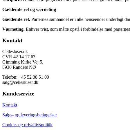
Gældende ret og værneting
Gældende ret.
Parternes samhandel er i alle henseender underlagt dan
Værneting.
Enhver tvist, som måtte opstå i forbindelse med partern
Footer
Kontakt
Cellesluser.dk
CVR 42 14 17 63
Gimming Kirke Vej 5,
8930 Randers NØ
Telefon: +45 52 38 51 00
salg@cellesluser.dk
Kundeservice
Kontakt
Salgs- og leveringsbetingelser
Cookie- og privatlivspolitik