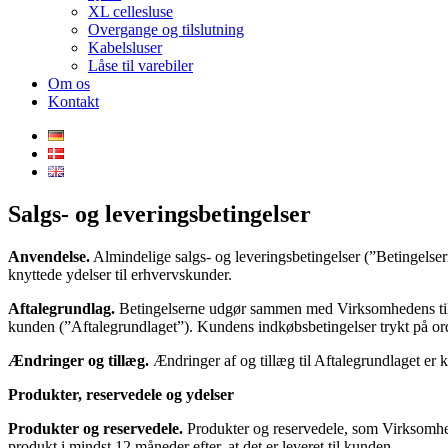
XL cellesluse
Overgange og tilslutning
Kabelsluser
Låse til varebiler
Om os
Kontakt
Salgs- og leveringsbetingelser
Anvendelse.
Almindelige salgs- og leverings­betingelser (”Betingelse
knyttede ydelser til erhvervskunder.
Aftalegrundlag.
Betingelserne udgør sammen med Virksomhedens tilbud
kunden (”Aftalegrundlaget”). Kundens indkøbsbe­ting­elser trykt på or
Ændringer og tillæg.
Ændringer af og tillæg til Aftalegrundlaget er k
Produkter, reservedele og ydelser
Produkter og reservedele.
Produkter og reservedele, som Virksomhede
produkt i mindst 12 måneder efter, at det er leveret til kunden.