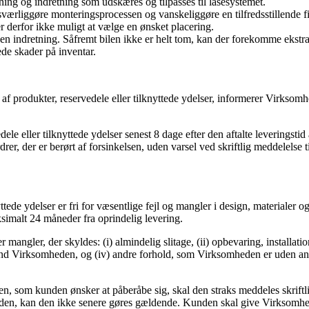
ing og indretning som udskæres og tilpasses til låsesystemet.
sværliggøre monteringsprocessen og vanskeliggøre en tilfredsstillende fi
r derfor ikke muligt at vælge en ønsket placering.
den indretning. Såfremt bilen ikke er helt tom, kan der forekomme ekstr
de skader på inventar.
af produkter, reservedele eller tilknyttede ydelser, informerer Virksom
le eller tilknyttede ydelser senest 8 dage efter den aftalte leveringstid
rer, der er berørt af forsinkelsen, uden varsel ved skriftlig meddelelse
ede ydelser er fri for væsentlige fejl og mangler i design, materialer o
simalt 24 måneder fra oprindelig levering.
r mangler, der skyldes: (i) almindelig slitage, (ii) opbevaring, installa­
dre end Virksomheden, og (iv) andre forhold, som Virksomheden er uden a
en, som kunden ønsker at påberåbe sig, skal den straks meddeles skrift
mheden, kan den ikke senere gøres gældende. Kunden skal give Virksomh