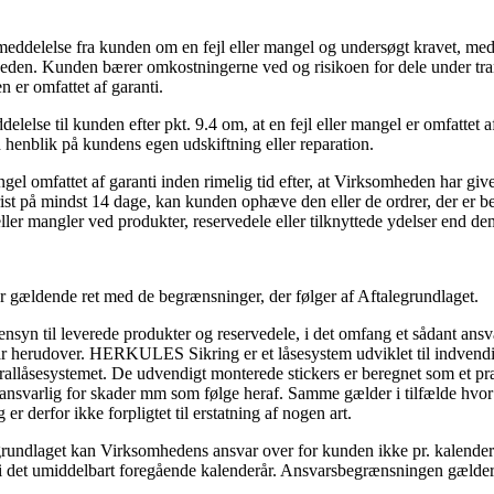
meddelelse fra kun­den om en fejl eller mangel og undersøgt kravet, me
mheden. Kunden bærer omkostningerne ved og risikoen for dele under t
n er omfattet af garanti.
lelse til kunden efter pkt. 9.4 om, at en fejl eller mangel er omfattet a
ed henblik på kundens egen udskiftning eller reparation.
el omfattet af garanti inden rimelig tid efter, at Virksomheden har give
rist på mindst 14 dage, kan kunden ophæve den eller de ordrer, der er ber
ler mangler ved produkter, reservedele eller tilknyttede ydelser end dem
er gældende ret med de begrænsninger, der følger af Aftalegrundlaget.
yn til leverede produkter og reservedele, i det omfang et sådant ansv
 herudover. HERKULES Sikring er et låsesystem udviklet til indvendig 
llåsesystemet. De udvendigt monterede stickers er beregnet som et præv
varlig for skader mm som følge heraf. Samme gælder i tilfælde hvor tyv
derfor ikke forpligtet til erstatning af nogen art.
rundlaget kan Virksomhedens ansvar over for kunden ikke pr. kalenderår
 i det umiddelbart foregående kalenderår. Ansvarsbegræns­ningen gælder 